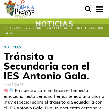
NOTICIAS
INICIO
»
NOTICIAS
»
TRÁNSITO A SECUNDARIA CON EL IES ANTONIO
GALA.
NOTICIAS
Tránsito a
Secundaria con el
IES Antonio Gala.
14/05/2025
En nuestro camino hacia el bienestar
emocional, esta semana hemos tenido una charla
muy especial sobre el
tránsito a Secundaria
con
el IES Antonio Gala. Fue un encuentro cercano y