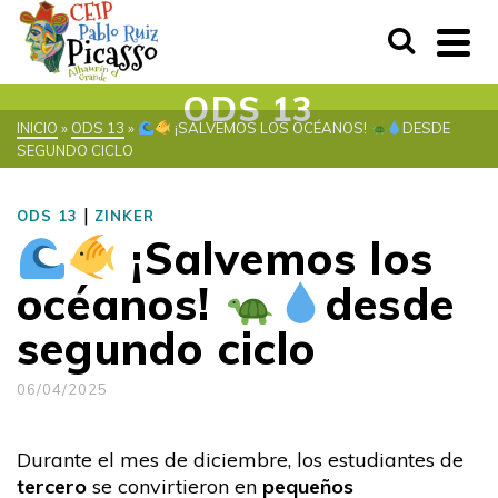
ODS 13
INICIO
»
ODS 13
»
¡SALVEMOS LOS OCÉANOS!
DESDE
SEGUNDO CICLO
|
ODS 13
ZINKER
¡Salvemos los
océanos!
desde
segundo ciclo
06/04/2025
Durante el mes de diciembre, los estudiantes de
tercero
se convirtieron en
pequeños