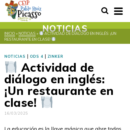
NOTICIAS
INICIO
»
NOTICIAS
»
ACTIVIDAD DE DIÁLOGO EN INGLÉS: ¡UN
RESTAURANTE EN CLASE!
|
|
NOTICIAS
ODS 4
ZINKER
Actividad de
diálogo en inglés:
¡Un restaurante en
clase!
16/03/2025
La educación es la llave mágica que abre todas