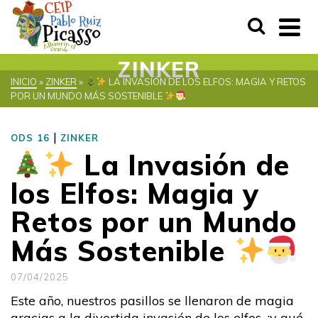
ZINKER
INICIO
»
ZINKER
»
LA INVASIÓN DE LOS ELFOS: MAGIA Y RETOS
POR UN MUNDO MÁS SOSTENIBLE
|
ODS 16
ZINKER
La Invasión de
los Elfos: Magia y
Retos por un Mundo
Más Sostenible
07/04/2025
Este año, nuestros pasillos se llenaron de magia
gracias a la divertida invasión de los elfos, ¡y qué