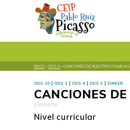
INICIO
»
ODS 4
»
CANCIONES DE NUESTRAS FAMILIAS 
|
|
|
|
ODS 10
ODS 3
ODS 4
ODS 5
ZINKER
CANCIONES DE 
03/03/2026
Nivel curricular