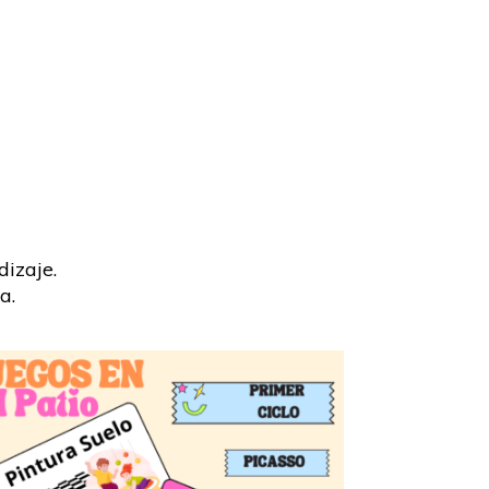
izaje.
a.