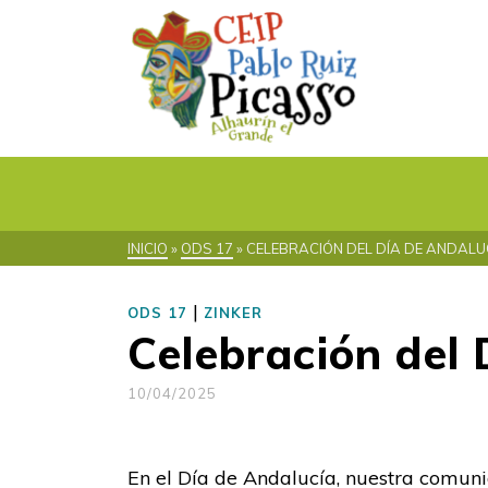
INICIO
»
ODS 17
»
CELEBRACIÓN DEL DÍA DE ANDALU
|
ODS 17
ZINKER
Celebración del 
10/04/2025
En el Día de Andalucía, nuestra comun