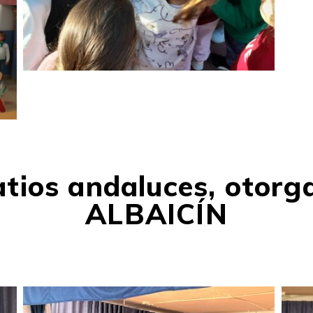
atios andaluces, otor
ALBAICÍN