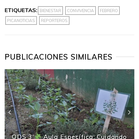
ETIQUETAS:
BIENESTAR
CONVIVENCIA
FEBRERO
PICANOTICIAS
REPORTEROS
PUBLICACIONES SIMILARES
ODS 3
Aula Específica: Cuidando