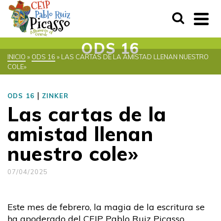
ODS 16
INICIO
»
ODS 16
»
LAS CARTAS DE LA AMISTAD LLENAN NUESTRO
COLE»
|
ODS 16
ZINKER
Las cartas de la
amistad llenan
nuestro cole»
07/04/2025
Este mes de febrero, la magia de la escritura se
ha apoderado del CEIP Pablo Ruiz Picasso