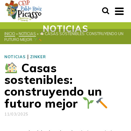
NOTICIAS
INICIO
»
NOTICIAS
»
CASAS SOSTENIBLES: CONSTRUYENDO UN
FUTURO MEJOR
|
NOTICIAS
ZINKER
Casas
sostenibles:
construyendo un
futuro mejor
11/03/2025