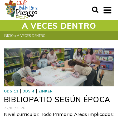
A VECES DENTRO
INICIO
»
A VECES DENTRO
|
|
ODS 11
ODS 4
ZINKER
BIBLIOPATIO SEGÚN ÉPOCA
22/03/2026
Nivel curricular: Todo Primaria Áreas implicadas: