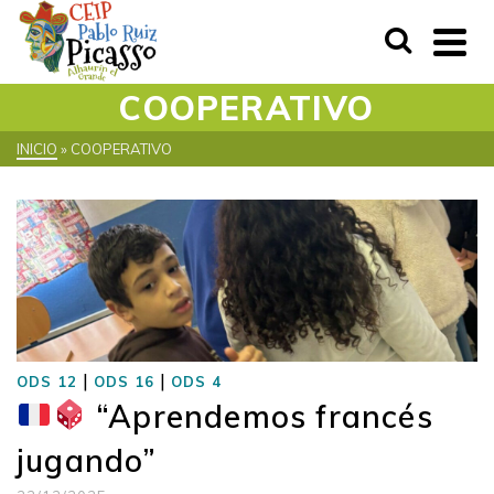
COOPERATIVO
INICIO
»
COOPERATIVO
|
|
ODS 12
ODS 16
ODS 4
“Aprendemos francés
jugando”