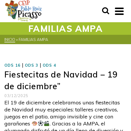
FAMILIAS AMPA
INICIO
»
FAMILIAS AMPA
|
|
ODS 16
ODS 3
ODS 4
Fiestecitas de Navidad – 19
de diciembre”
03/12/2025
El 19 de diciembre celebramos unas fiestecitas
de Navidad muy especiales: talleres creativos,
juegos en el patio, amigo invisible y cine con
garañones
. Gracias a la AMPA, el
alumnado disfrutó de un día lleno de diversión y