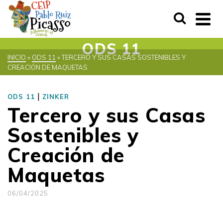
ODS 11
INICIO
»
ODS 11
»
TERCERO Y SUS CASAS SOSTENIBLES Y
CREACIÓN DE MAQUETAS
|
ODS 11
ZINKER
Tercero y sus Casas
Sostenibles y
Creación de
Maquetas
06/04/2025