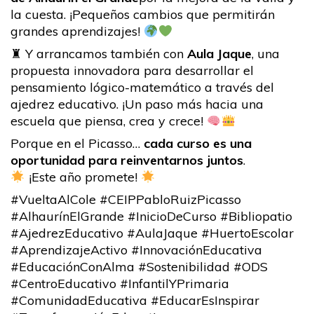
la cuesta. ¡Pequeños cambios que permitirán
grandes aprendizajes!
♜ Y arrancamos también con
Aula Jaque
, una
propuesta innovadora para desarrollar el
pensamiento lógico-matemático a través del
ajedrez educativo. ¡Un paso más hacia una
escuela que piensa, crea y crece!
Porque en el Picasso…
cada curso es una
oportunidad para reinventarnos juntos
.
¡Este año promete!
#VueltaAlCole #CEIPPabloRuizPicasso
#AlhaurínElGrande #InicioDeCurso #Bibliopatio
#AjedrezEducativo #AulaJaque #HuertoEscolar
#AprendizajeActivo #InnovaciónEducativa
#EducaciónConAlma #Sostenibilidad #ODS
#CentroEducativo #InfantilYPrimaria
#ComunidadEducativa #EducarEsInspirar