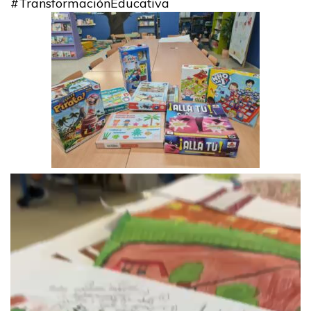
#TransformaciónEducativa
Reproductor
de
vídeo