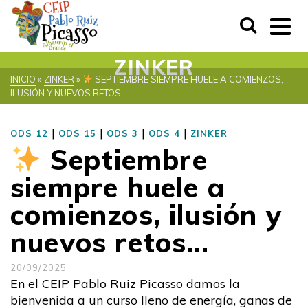
ZINKER
INICIO
»
ZINKER
»
SEPTIEMBRE SIEMPRE HUELE A COMIENZOS,
ILUSIÓN Y NUEVOS RETOS…
|
|
|
|
ODS 12
ODS 15
ODS 3
ODS 4
ZINKER
Septiembre
siempre huele a
comienzos, ilusión y
nuevos retos…
20/09/2025
En el CEIP Pablo Ruiz Picasso damos la
bienvenida a un curso lleno de energía, ganas de