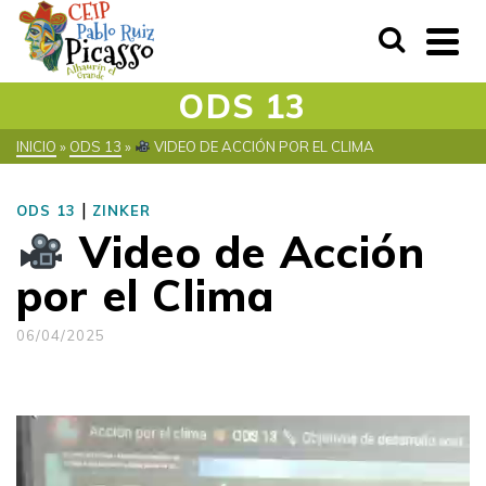
ODS 13
INICIO
»
ODS 13
»
VIDEO DE ACCIÓN POR EL CLIMA
|
ODS 13
ZINKER
Video de Acción
por el Clima
06/04/2025
Reproductor
de
vídeo