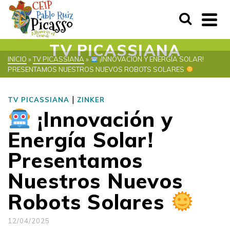
TV PICASSIANA
INICIO
»
TV PICASSIANA
»
¡INNOVACIÓN Y ENERGÍA SOLAR!
PRESENTAMOS NUESTROS NUEVOS ROBOTS SOLARES
|
TV PICASSIANA
ZINKER
¡Innovación y
Energía Solar!
Presentamos
Nuestros Nuevos
Robots Solares
12/04/2025