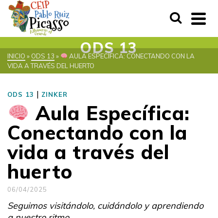
ODS 13
INICIO
»
ODS 13
»
AULA ESPECÍFICA: CONECTANDO CON LA
VIDA A TRAVÉS DEL HUERTO
|
ODS 13
ZINKER
Aula Específica:
Conectando con la
vida a través del
huerto
06/04/2025
Seguimos visitándolo, cuidándolo y aprendiendo
a nuestro ritmo