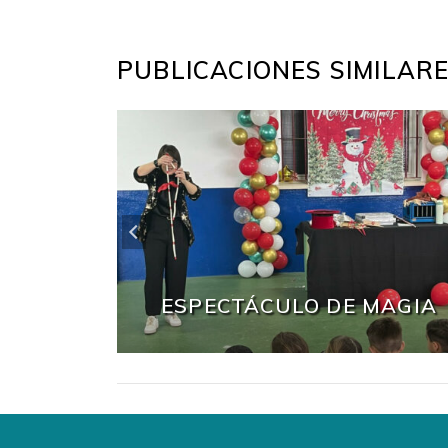
PUBLICACIONES SIMILAR
tenibles
stigación
bles y
etas
ESPECTÁCULO DE MAGIA