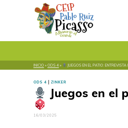
INICIO
»
ODS 4
»
JUEGOS EN EL PATIO: ENTREVIST
|
ODS 4
ZINKER
Juegos en el p
16/03/2025