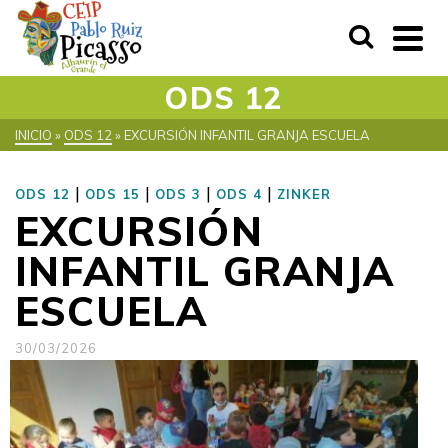
ODS 12
INICIO
»
ODS 12
»
EXCURSIÓN INFANTIL GRANJA ESCUELA
|
|
|
|
ODS 12
ODS 15
ODS 3
ODS 4
ZINKER
EXCURSIÓN
INFANTIL GRANJA
ESCUELA
30/03/2026