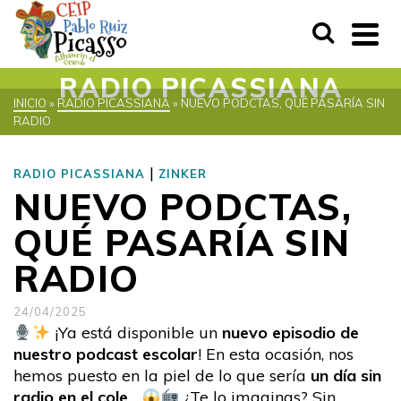
RADIO PICASSIANA
INICIO
»
RADIO PICASSIANA
»
NUEVO PODCTAS, QUÉ PASARÍA SIN
RADIO
|
RADIO PICASSIANA
ZINKER
NUEVO PODCTAS,
QUÉ PASARÍA SIN
RADIO
24/04/2025
¡Ya está disponible un
nuevo episodio de
nuestro podcast escolar
! En esta ocasión, nos
hemos puesto en la piel de lo que sería
un día sin
radio en el cole
…
¿Te lo imaginas? Sin