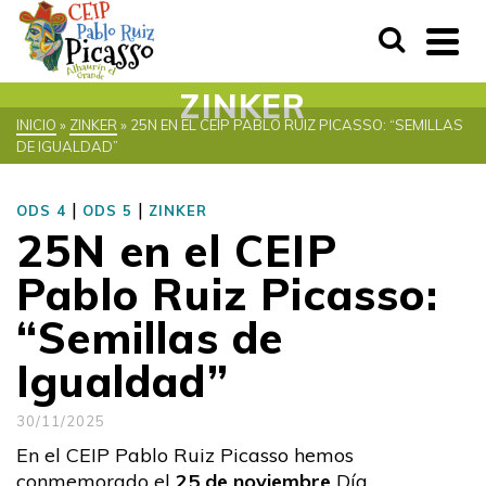
ZINKER
INICIO
»
ZINKER
»
25N EN EL CEIP PABLO RUIZ PICASSO: “SEMILLAS
DE IGUALDAD”
|
|
ODS 4
ODS 5
ZINKER
25N en el CEIP
Pablo Ruiz Picasso:
“Semillas de
Igualdad”
30/11/2025
En el CEIP Pablo Ruiz Picasso hemos
conmemorado el
25 de noviembre
Día