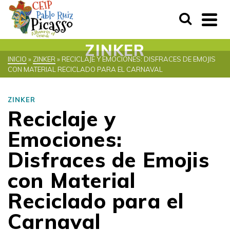
ZINKER
INICIO
»
ZINKER
»
RECICLAJE Y EMOCIONES: DISFRACES DE EMOJIS
CON MATERIAL RECICLADO PARA EL CARNAVAL
ZINKER
Reciclaje y
Emociones:
Disfraces de Emojis
con Material
Reciclado para el
Carnaval