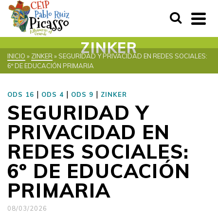
ZINKER
INICIO
»
ZINKER
»
SEGURIDAD Y PRIVACIDAD EN REDES SOCIALES:
6º DE EDUCACIÓN PRIMARIA
|
|
|
ODS 16
ODS 4
ODS 9
ZINKER
SEGURIDAD Y
PRIVACIDAD EN
REDES SOCIALES:
6º DE EDUCACIÓN
PRIMARIA
08/03/2026