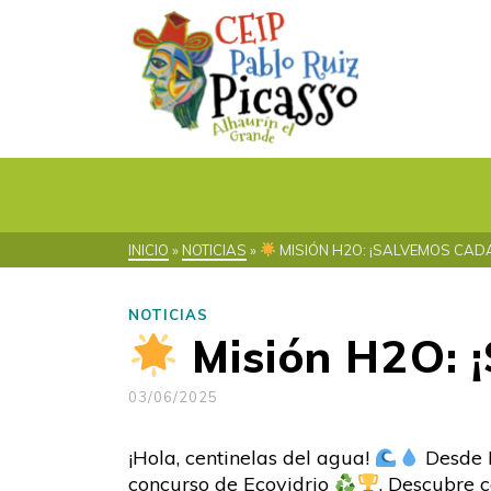
INICIO
»
NOTICIAS
»
MISIÓN H2O: ¡SALVEMOS CAD
NOTICIAS
Misión H2O: 
03/06/2025
¡Hola, centinelas del agua!
Desde P
concurso de Ecovidrio
. Descubre 